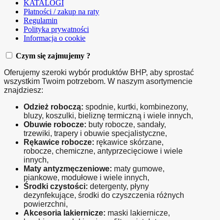
KATALOGI
Płatności / zakup na raty
Regulamin
Polityka prywatności
Informacja o cookie
Czym się zajmujemy ?
Oferujemy szeroki wybór produktów BHP, aby sprostać 
wszystkim Twoim potrzebom. W naszym asortymencie 
znajdziesz:
Odzież roboczą:
 spodnie, kurtki, kombinezony, 
bluzy, koszulki, bieliznę termiczną i wiele innych,
Obuwie robocze:
 buty robocze, sandały, 
trzewiki, trapery i obuwie specjalistyczne,
Rękawice robocze:
 rękawice skórzane, 
robocze, chemiczne, antyprzecięciowe i wiele 
innych,
Maty antyzmęczeniowe:
 maty gumowe, 
piankowe, modułowe i wiele innych,
Środki czystości:
 detergenty, płyny 
dezynfekujące, środki do czyszczenia różnych 
powierzchni,
Akcesoria lakiernicze:
 maski lakiernicze, 