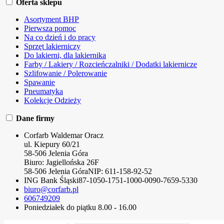
Oferta sklepu
Asortyment BHP
Pierwsza pomoc
Na co dzień i do pracy
Sprzęt lakierniczy
Do lakierni, dla lakiernika
Farby / Lakiery / Rozcieńczalniki / Dodatki lakiernicze
Szlifowanie / Polerowanie
Spawanie
Pneumatyka
Kolekcje Odzieży
Dane firmy
Corfarb Waldemar Oracz
ul. Kiepury 60/21
58-506 Jelenia Góra
Biuro: Jagiellońska 26F
58-506 Jelenia Góra
NIP:
611-158-92-52
ING Bank Śląski
87-1050-1751-1000-0090-7659-5330
biuro@corfarb.pl
606749209
Poniedziałek do piątku 8.00 - 16.00