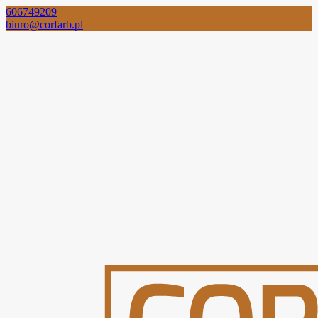
606749209
biuro@corfarb.pl