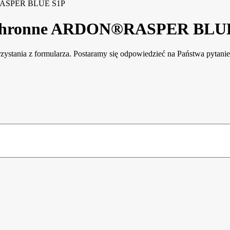
®RASPER BLUE S1P
 ochronne ARDON®RASPER BLU
rzystania z formularza. Postaramy się odpowiedzieć na Państwa pytani