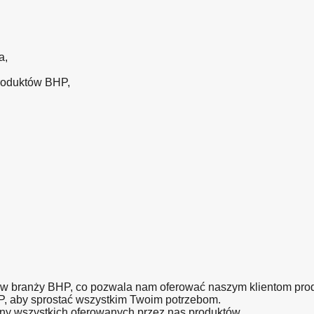
a,
roduktów BHP,
 w branży BHP, co pozwala nam oferować naszym klientom produ
P, aby sprostać wszystkim Twoim potrzebom.
ny wszystkich oferowanych przez nas produktów.