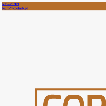
606749209
biuro@corfarb.pl