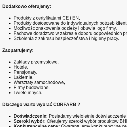
Dodatkowo oferujemy:
Produkty z certyfikatami CE i EN,
Produkty dostosowane do indywidualnych potrzeb klient
Możliwość znakowania odzieży i obuwia logo firmy,
Fachowe doradztwo w zakresie doboru odpowiednich p
Szkolenia z zakresu bezpieczeństwa i higieny pracy.
Zaopatrujemy:
Zakłady przemysłowe,
Hotele,
Pensjonaty,
Lakiernie,
Warsztaty samochodowe,
Firmy budowlane,
I wiele innych.
Dlaczego warto wybrać CORFARB ?
Doświadczenie:
 Posiadamy wieloletnie doświadczenie
Szeroki wybór:
 Oferujemy szeroki wybór produktów BH
Konkurencyjne ceny:
 Gwarantujemy konkurencyjne ce