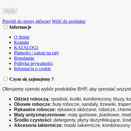
Przejdź do strony głównej
Wróć do produktu
Informacje
O firmie
Kontakt
KATALOGI
Płatności / zakup na raty
Regulamin
Polityka prywatności
Informacja o cookie
Czym się zajmujemy ?
Oferujemy szeroki wybór produktów BHP, aby sprostać wszys
Odzież roboczą:
 spodnie, kurtki, kombinezony, bluzy, ko
Obuwie robocze:
 buty robocze, sandały, trzewiki, trape
Rękawice robocze:
 rękawice skórzane, robocze, chemic
Maty antyzmęczeniowe:
 maty gumowe, piankowe, modu
Środki czystości:
 detergenty, płyny dezynfekujące, śro
Akcesoria lakiernicze:
 maski lakiernicze, kombinezony la