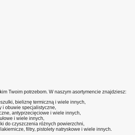
tkim Twoim potrzebom. W naszym asortymencie znajdziesz:
szulki, bieliznę termiczną i wiele innych,
ry i obuwie specjalistyczne,
zne, antyprzecięciowe i wiele innych,
łowe i wiele innych,
dki do czyszczenia różnych powierzchni,
kiernicze, filtry, pistolety natryskowe i wiele innych.