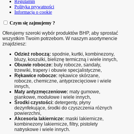
Regulamin
Polityka prywatności
Informacja o cookie
Czym się zajmujemy ?
Oferujemy szeroki wybór produktów BHP, aby sprostać 
wszystkim Twoim potrzebom. W naszym asortymencie 
znajdziesz:
Odzież roboczą:
 spodnie, kurtki, kombinezony, 
bluzy, koszulki, bieliznę termiczną i wiele innych,
Obuwie robocze:
 buty robocze, sandały, 
trzewiki, trapery i obuwie specjalistyczne,
Rękawice robocze:
 rękawice skórzane, 
robocze, chemiczne, antyprzecięciowe i wiele 
innych,
Maty antyzmęczeniowe:
 maty gumowe, 
piankowe, modułowe i wiele innych,
Środki czystości:
 detergenty, płyny 
dezynfekujące, środki do czyszczenia różnych 
powierzchni,
Akcesoria lakiernicze:
 maski lakiernicze, 
kombinezony lakiernicze, filtry, pistolety 
natryskowe i wiele innych.