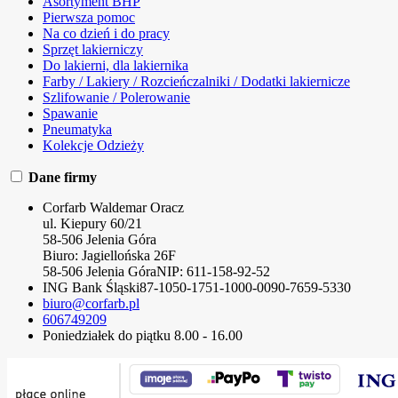
Asortyment BHP
Pierwsza pomoc
Na co dzień i do pracy
Sprzęt lakierniczy
Do lakierni, dla lakiernika
Farby / Lakiery / Rozcieńczalniki / Dodatki lakiernicze
Szlifowanie / Polerowanie
Spawanie
Pneumatyka
Kolekcje Odzieży
Dane firmy
Corfarb Waldemar Oracz
ul. Kiepury 60/21
58-506 Jelenia Góra
Biuro: Jagiellońska 26F
58-506 Jelenia Góra
NIP:
611-158-92-52
ING Bank Śląski
87-1050-1751-1000-0090-7659-5330
biuro@corfarb.pl
606749209
Poniedziałek do piątku 8.00 - 16.00