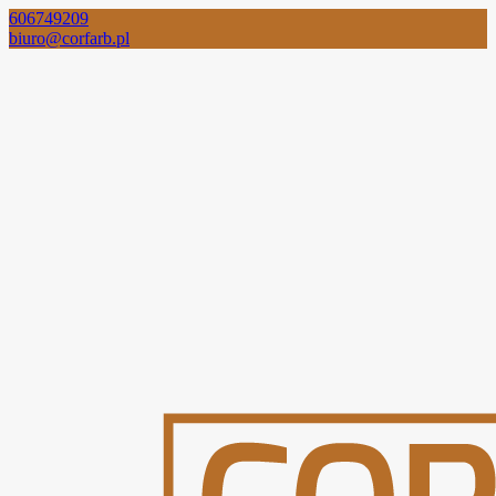
606749209
biuro@corfarb.pl