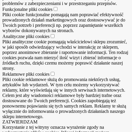
problemów z zabezpieczeniami i w przestrzeganiu przepisów.
Funkcjonalne pliki cookies
Pliki cookie funkcjonalne pomagają nam poprawiać efektywność
prowadzonych działań marketingowych oraz dostosowywać je do
Twoich potrzeb i preferencji np. poprzez zapamiętanie wszelkich
wyborów dokonywanych na stronach.
Analityczne pliki cookies
Pliki analityczne cookie pomagają właścicielowi sklepu zrozumieć,
w jaki sposób odwiedzający wchodzi w interakcję ze sklepem,
poprzez anonimowe zbieranie i raportowanie informacji. Ten rodzaj
cookies pozwala nam mierzyć ilość wizyt i zbierać informacje o
źródłach ruchu, dzięki czemu możemy poprawić działanie naszej
strony.
Reklamowe pliki cookies
Pliki cookie reklamowe służą do promowania niektórych usług,
artykułów lub wydarzeń. W tym celu możemy wykorzystywać
reklamy, które wyświetlają się w innych serwisach internetowych.
Celem jest aby wiadomości reklamowe były bardziej trafne oraz
dostosowane do Twoich preferencji. Cookies zapobiegają też
ponownemu pojawianiu się tych samych reklam. Reklamy te służą
wyłącznie do informowania o prowadzonych działaniach naszego
sklepu internetowego.
ZATWIERDZAM
Korzystanie z tej witryny oznacza wyrażenie zgody na