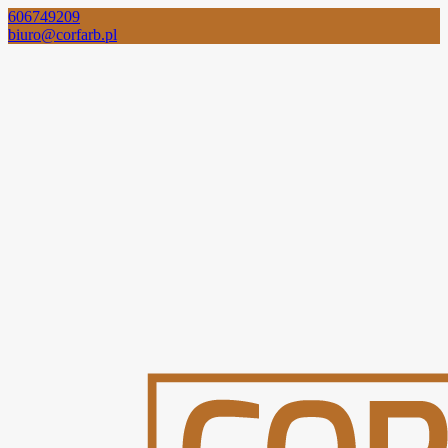
606749209
biuro@corfarb.pl