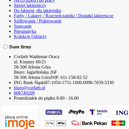
Na co dzień i do pracy
Sprzęt lakierniczy
Do lakierni, dla lakiernika
Farby / Lakiery / Rozcieńczalniki / Dodatki lakiernicze
Szlifowanie / Polerowanie
Spawanie
Pneumatyka
Kolekcje Odzieży
Dane firmy
Corfarb Waldemar Oracz
ul. Kiepury 60/21
58-506 Jelenia Góra
Biuro: Jagiellońska 26F
58-506 Jelenia Góra
NIP:
611-158-92-52
ING Bank Śląski
87-1050-1751-1000-0090-7659-5330
biuro@corfarb.pl
606749209
Poniedziałek do piątku 8.00 - 16.00