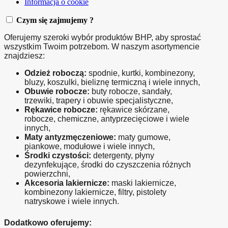
Informacja o cookie
Czym się zajmujemy ?
Oferujemy szeroki wybór produktów BHP, aby sprostać 
wszystkim Twoim potrzebom. W naszym asortymencie 
znajdziesz:
Odzież roboczą:
 spodnie, kurtki, kombinezony, 
bluzy, koszulki, bieliznę termiczną i wiele innych,
Obuwie robocze:
 buty robocze, sandały, 
trzewiki, trapery i obuwie specjalistyczne,
Rękawice robocze:
 rękawice skórzane, 
robocze, chemiczne, antyprzecięciowe i wiele 
innych,
Maty antyzmęczeniowe:
 maty gumowe, 
piankowe, modułowe i wiele innych,
Środki czystości:
 detergenty, płyny 
dezynfekujące, środki do czyszczenia różnych 
powierzchni,
Akcesoria lakiernicze:
 maski lakiernicze, 
kombinezony lakiernicze, filtry, pistolety 
natryskowe i wiele innych.
Dodatkowo oferujemy: